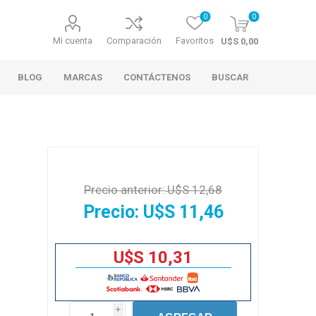
0
0
Mi cuenta
Comparación
Favoritos
U$S 0,00
BLOG
MARCAS
CONTÁCTENOS
BUSCAR
Precio anterior:
U$S 12,68
Precio:
U$S 11,46
U$S 10,31
i