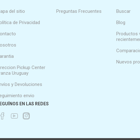
apa del sitio
Preguntas Frecuentes
Buscar
olítica de Privacidad
Blog
ontacto
Productos 
recienteme
osotros
Comparació
arantia
Nuevos pr
ireccion Pickup Center
ranza Uruguay
nvíos y Devoluciones
eguimiento envio
EGUÍNOS EN LAS REDES