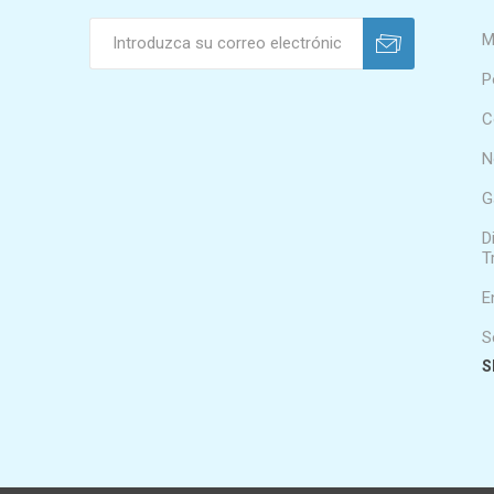
M
P
C
N
G
D
T
E
S
S