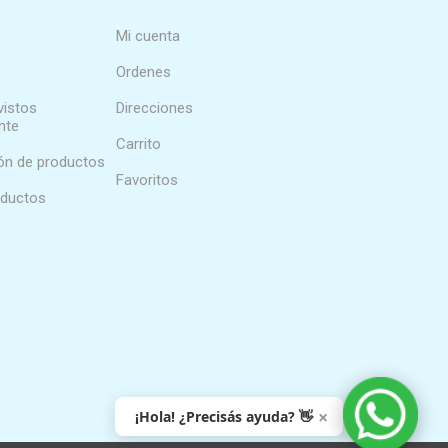
Mi cuenta
Ordenes
vistos
Direcciones
nte
Carrito
n de productos
Favoritos
oductos
×
¡Hola! ¿Precisás ayuda? 👋