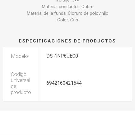
Voltaje: 57V
Material conductor: Cobre
Material de la funda: Cloruro de polovinilo
Color: Gris
ESPECIFICACIONES DE PRODUCTOS
Modelo
DS-1NP6UEC0
Código
universal
6942160421544
de
producto