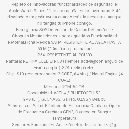
Repleto de innovadoras funcionalidades de seguridad, el
Apple Watch Series 11 te acompaña en tus aventuras. Está
diseñado para pedir ayuda cuando más la necesitas, aunque
no tengas tu iPhone contigo.
Emergencia SOS.Detección de Caídas.Detección de
Choques.Notificaciones a seres queridos.Funcionalidad
Retornar.Ficha Médica.5ATM: RESISTENTE AL AGUA HASTA
50 M.@Diseñado para nadar!
IP6X: RESISTENTE AL POLVO.
Pantalla: RETINA OLED LTPO3 (siempre activa@con ángulo de
visión amplio), 374 x 446 píxeles.
Chip: S10 (con procesador 2 CORE, 64 bits) / Neural Engine (4
CORE).
Memoria ROM: 64 GB.
Conectividad: WIFI 4,@BLUETOOTH 5.3.
GPS (L1), GLONASS, Galileo, QZSS y BeiDou.
Sensores de Salud: Eléctrico de Frecuencia Cardíaca, Óptico
de Frecuencia Cardíaca GEN3, Oxígeno en Sangre,
Temperatura.
Sensores Funcionales: Acelerómetro de alta fuerza@g,