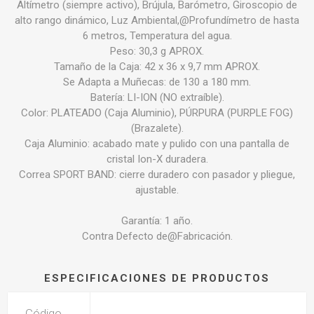
Altímetro (siempre activo), Brújula, Barómetro, Giroscopio de
alto rango dinámico, Luz Ambiental,@Profundímetro de hasta
6 metros, Temperatura del agua.
Peso: 30,3 g APROX.
Tamaño de la Caja: 42 x 36 x 9,7 mm APROX.
Se Adapta a Muñecas: de 130 a 180 mm.
Batería: LI-ION (NO extraíble).
Color: PLATEADO (Caja Aluminio), PÚRPURA (PURPLE FOG)
(Brazalete).
Caja Aluminio: acabado mate y pulido con una pantalla de
cristal Ion-X duradera.
Correa SPORT BAND: cierre duradero con pasador y pliegue,
ajustable.
Garantía: 1 año.
Contra Defecto de@Fabricación.
ESPECIFICACIONES DE PRODUCTOS
Código