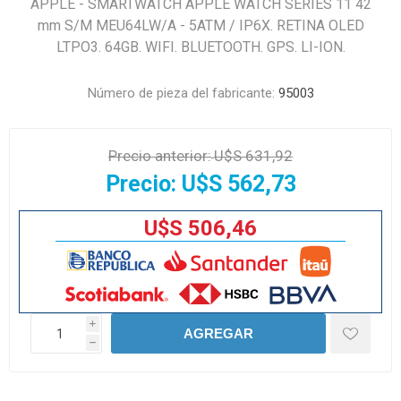
APPLE - SMARTWATCH APPLE WATCH SERIES 11 42
mm S/M MEU64LW/A - 5ATM / IP6X. RETINA OLED
LTPO3. 64GB. WIFI. BLUETOOTH. GPS. LI-ION.
Número de pieza del fabricante:
95003
Precio anterior:
U$S 631,92
Precio:
U$S 562,73
U$S 506,46
i
AGREGAR
h