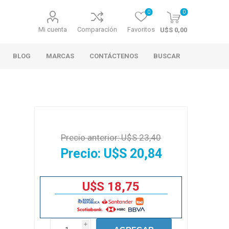
0
0
Mi cuenta
Comparación
Favoritos
U$S 0,00
BLOG
MARCAS
CONTÁCTENOS
BUSCAR
Precio anterior:
U$S 23,40
Precio:
U$S 20,84
U$S 18,75
i