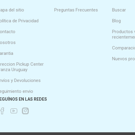
apa del sitio
Preguntas Frecuentes
Buscar
olítica de Privacidad
Blog
ontacto
Productos 
recienteme
osotros
Comparació
arantia
Nuevos pr
ireccion Pickup Center
ranza Uruguay
nvíos y Devoluciones
eguimiento envio
EGUÍNOS EN LAS REDES