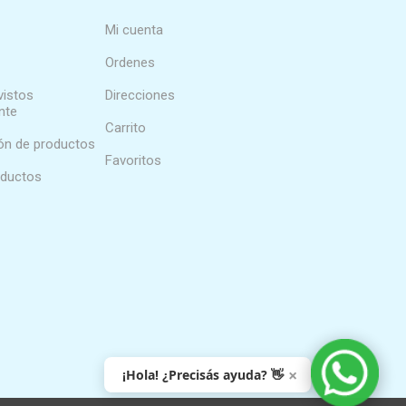
Mi cuenta
Ordenes
vistos
Direcciones
nte
Carrito
n de productos
Favoritos
oductos
×
¡Hola! ¿Precisás ayuda? 👋