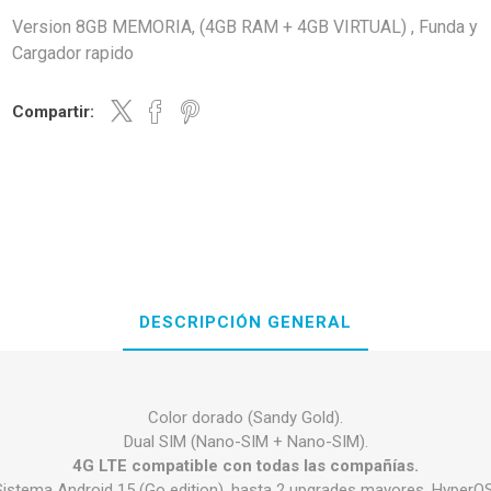
Version 8GB MEMORIA, (4GB RAM + 4GB VIRTUAL) , Funda y
Cargador rapido
Compartir:
DESCRIPCIÓN GENERAL
Color dorado (Sandy Gold).
Dual SIM (Nano-SIM + Nano-SIM).
4G LTE compatible con todas las compañías.
Sistema Android 15 (Go edition), hasta 2 upgrades mayores, HyperOS