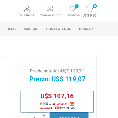
0
0
Mi cuenta
Comparación
Favoritos
U$S 0,00
BLOG
MARCAS
CONTÁCTENOS
BUSCAR
Precio anterior:
U$S 133,71
Precio:
U$S 119,07
U$S 107,16
i