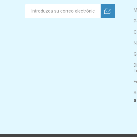
M
P
C
N
G
D
T
E
S
S