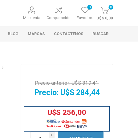
0
0
Mi cuenta
Comparación
Favoritos
U$S 0,00
BLOG
MARCAS
CONTÁCTENOS
BUSCAR
Precio anterior:
U$S 319,41
Precio:
U$S 284,44
U$S 256,00
i