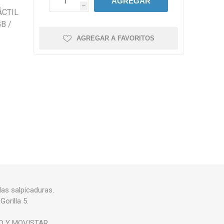
AGREGAR
h
ÁCTIL
B /
AGREGAR A FAVORITOS
as salpicaduras.
orilla 5.
RO Y MOVISTAR.