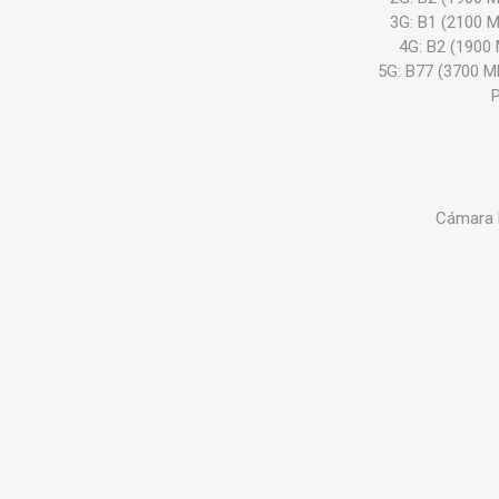
3G: B1 (2100 
4G: B2 (1900
5G: B77 (3700 
P
Cámara P