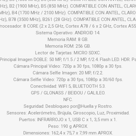
MHz), B2 (1900 MHz), B5 (850 MHz). COMPATIBLE CON ANTEL, CLA
 MHz), B4 (1700 MHz / 2100 MHz). COMPATIBLE CON ANTEL, CLAR
MHz), B78 (3500 MHz), B261 (28 GHz). COMPATIBLE CON ANTEL, CL
rocesador: 8 CORE (2 x 2,5 GHz, Cortex A78 / 6 x 2 GHz, Cortex A55
Sistema Operativo: ANDROID 14.
Memoria RAM: 8 GB.
Memoria ROM: 256 GB.
Lector de Tarjetas: MICRO SDXC.
rincipal Imagen DOBLE: 50 MP, f/1.5 / 2 MP, f/2.4. Flash LED. HDR. 
Cámara Principal Video: 720p a 30 fps, 1080p a 30 fps.
Cámara Selfie Imagen: 20 MP, f/2.2.
Cámara Selfie Video: 720p a 30 fps, 1080p a 30/60 fps.
Conectividad: WIFI 5, BLUETOOTH 5.3.
GPS / GLONASS / BEIDOU / GALILEO.
NFC.
Seguridad: Desbloqueo por@Huella y Rostro.
Sensores: Acelerómetro, Brújula, Giroscopio, Luz, Proximidad.
Puertos: INFRARROJO x 1, USB C x 1, 3,5 mm x 1.
Peso: 190 g APROX.
Dimensiones: 162,4 x 75,7 x 7,99 mm APROX.