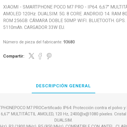
XIAOMI - SMARTPHONE POCO M7 PRO - IP64. 6,67'' MULTIT
AMOLED 120Hz. DUALSIM. 5G. 8 CORE. ANDROID 14. RAM 8G
ROM 256GB. CÁMARA DOBLE 50MP. WIFI. BLUETOOTH. GPS.
5110mAh. CARGADOR 33W EU.
Número de pieza del fabricante:
93680
Compartir:
DESCRIPCIÓN GENERAL
HONEPOCO M7 PROCertificado IP64: Protección contra el polvo y l
: 6,67'' MULTITÁCTIL AMOLED, 120 Hz, 2400@x@1080 píxeles. Cristal G
DUALSIM.
MHz), B3 (1800 MHz), B5 (850 MHz). COMPATIBLE CON ANTEL, CLA