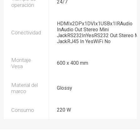
24/7
operación
HDMIx2DPx1DVIx1USBx1IRAudio
InAudio Out Stereo Mini
Conectividad
JackRS232InYesRS232 Out Stereo Mi
JackRJ45 In YesWiFi No
Montaje
600 x 400 mm
Vesa
Material del
Glossy
marco
Consumo
220 W