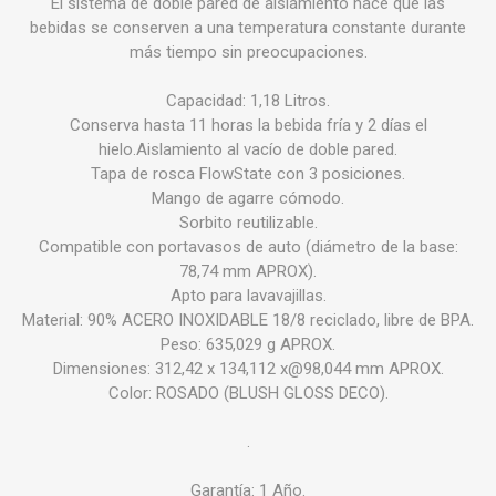
El sistema de doble pared de aislamiento hace que las
bebidas se conserven a una temperatura constante durante
más tiempo sin preocupaciones.
Capacidad: 1,18 Litros.
Conserva hasta 11 horas la bebida fría y 2 días el
hielo.Aislamiento al vacío de doble pared.
Tapa de rosca FlowState con 3 posiciones.
Mango de agarre cómodo.
Sorbito reutilizable.
Compatible con portavasos de auto (diámetro de la base:
78,74 mm APROX).
Apto para lavavajillas.
Material: 90% ACERO INOXIDABLE 18/8 reciclado, libre de BPA.
Peso: 635,029 g APROX.
Dimensiones: 312,42 x 134,112 x@98,044 mm APROX.
Color: ROSADO (BLUSH GLOSS DECO).
.
Garantía: 1 Año.