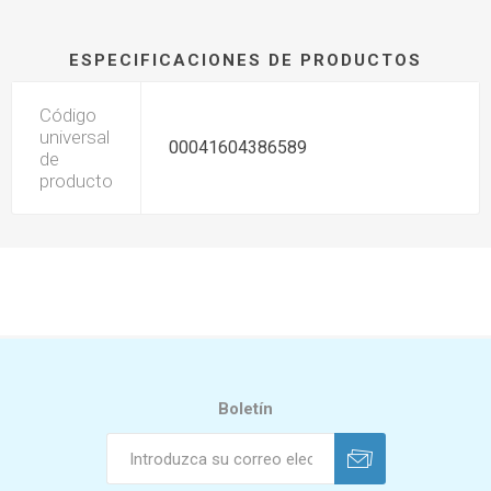
ESPECIFICACIONES DE PRODUCTOS
Código
universal
00041604386589
de
producto
Boletín