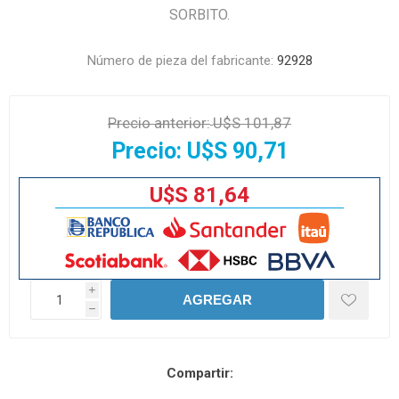
SORBITO.
Número de pieza del fabricante:
92928
Precio anterior:
U$S 101,87
Precio:
U$S 90,71
U$S 81,64
i
AGREGAR
h
Compartir: