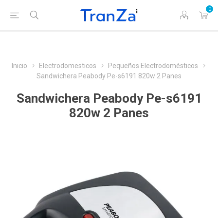
0
Inicio
Electrodomesticos
Pequeños Electrodomésticos
Sandwichera Peabody Pe-s6191 820w 2 Panes
Sandwichera Peabody Pe-s6191
820w 2 Panes