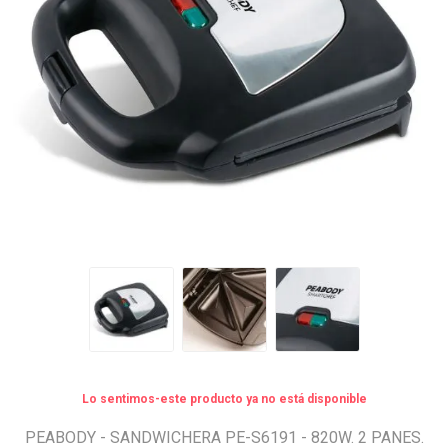
Lo sentimos-este producto ya no está disponible
PEABODY - SANDWICHERA PE-S6191 - 820W. 2 PANES.