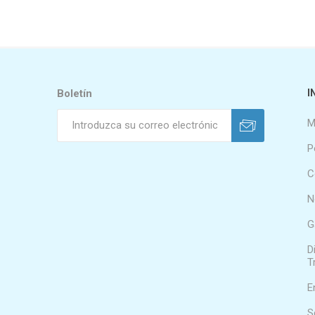
Boletín
I
M
P
C
N
G
D
T
E
S