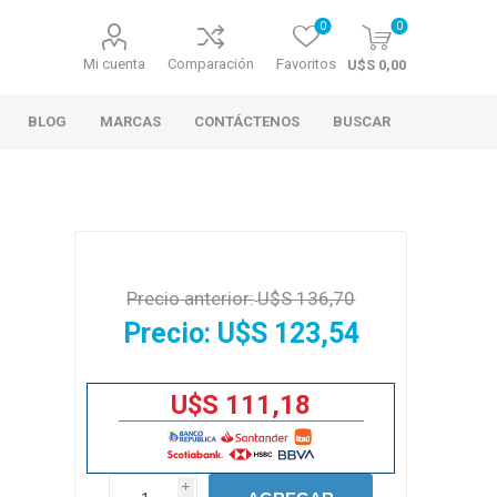
0
0
Mi cuenta
Comparación
Favoritos
U$S 0,00
BLOG
MARCAS
CONTÁCTENOS
BUSCAR
Precio anterior:
U$S 136,70
Precio:
U$S 123,54
U$S 111,18
i