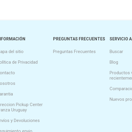
NFORMACIÓN
PREGUNTAS FRECUENTES
SERVICIO A
apa del sitio
Preguntas Frecuentes
Buscar
olítica de Privacidad
Blog
ontacto
Productos 
recienteme
osotros
Comparació
arantia
Nuevos pr
ireccion Pickup Center
ranza Uruguay
nvíos y Devoluciones
eguimiento envio