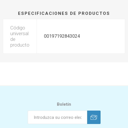
ESPECIFICACIONES DE PRODUCTOS
Código
universal
00197192843024
de
producto
Boletín