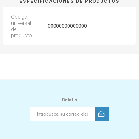
ESPECIFICACIONES DE PRODUCTOS
Código
universal
00000000000000
de
producto
Boletín