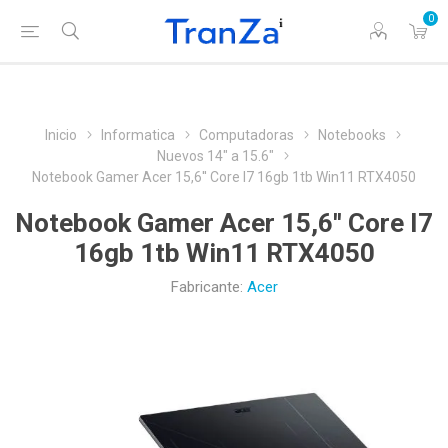
0
Inicio
Informatica
Computadoras
Notebooks
Nuevos 14" a 15.6"
Notebook Gamer Acer 15,6'' Core I7 16gb 1tb Win11 RTX4050
Notebook Gamer Acer 15,6'' Core I7
16gb 1tb Win11 RTX4050
Fabricante:
Acer