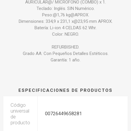
AURICULAR@/ MICRÓFONO (COMBO) x 1.
Teclado: Inglés. SIN Numérico.
Peso:@1,76 kg@APROX.
Dimensiones: 334,9 x 231,1 x@23,95 mm APROX.
Batería: Li-ion 4 CELDAS 62 Whr.
Color: NEGRO.
REFURBISHED.
Grado AA: Con Pequeños Detalles Estéticos.
Garantía: 1 año.
ESPECIFICACIONES DE PRODUCTOS
Código
universal
00726449658281
de
producto