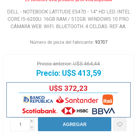
Lo sentimos-este producto ya no está disponible
DELL - NOTEBOOK LATITUDE E5470 - 14'' HD LED. INTEL
CORE I5-6200U. 16GB RAM / 512GB. WINDOWS 10 PRO.
CÁMARA WEB. WIFI. BLUETOOTH. 4 CELDAS. REF AA.
Número de pieza del fabricante:
93707
Precio anterior:
U$S 464,44
Precio:
U$S 413,59
U$S 372,23
i
AGREGAR
h