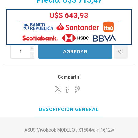
Precio:
U$S 715,47
U$S 643,93
i
AGREGAR
h
Compartir:
DESCRIPCIÓN GENERAL
ASUS Vivobook MODELO : X1504va-nj1612w