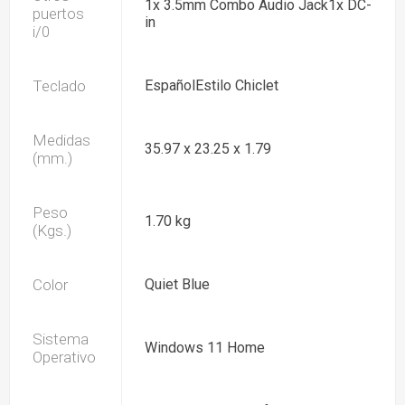
1x 3.5mm Combo Audio Jack1x DC-
puertos
in
i/0
Teclado
EspañolEstilo Chiclet
Medidas
35.97 x 23.25 x 1.79
(mm.)
Peso
1.70 kg
(Kgs.)
Color
Quiet Blue
Sistema
Windows 11 Home
Operativo