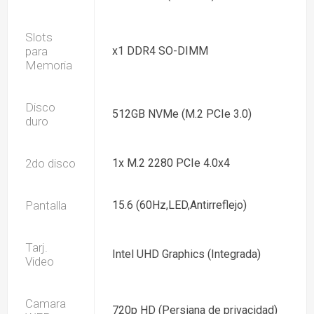
Slots
para
x1 DDR4 SO-DIMM
Memoria
Disco
512GB NVMe (M.2 PCIe 3.0)
duro
2do disco
1x M.2 2280 PCIe 4.0x4
Pantalla
15.6 (60Hz,LED,Antirreflejo)
Tarj.
Intel UHD Graphics (Integrada)
Video
Camara
720p HD (Persiana de privacidad)