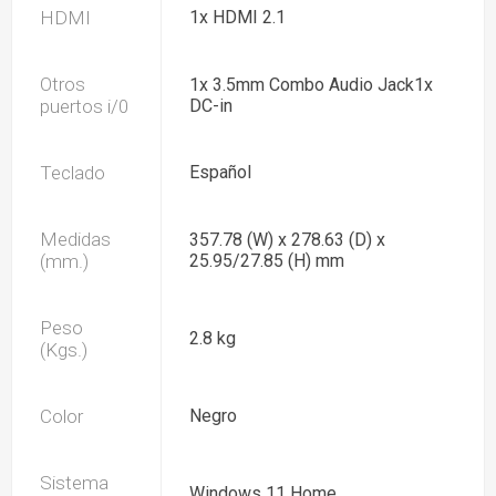
HDMI
1x HDMI 2.1
Otros
1x 3.5mm Combo Audio Jack1x
puertos i/0
DC-in
Teclado
Español
Medidas
357.78 (W) x 278.63 (D) x
(mm.)
25.95/27.85 (H) mm
Peso
2.8 kg
(Kgs.)
Color
Negro
Sistema
Windows 11 Home