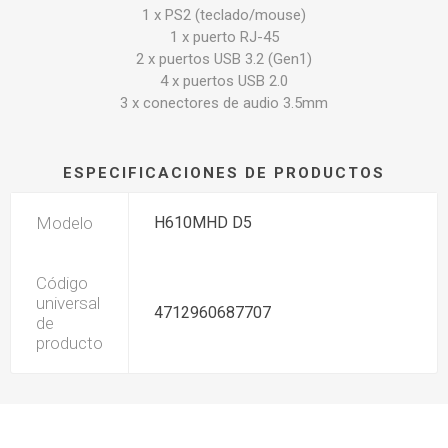
1 x PS2 (teclado/mouse)
1 x puerto RJ-45
2 x puertos USB 3.2 (Gen1)
4 x puertos USB 2.0
3 x conectores de audio 3.5mm
ESPECIFICACIONES DE PRODUCTOS
Modelo
H610MHD D5
Código
universal
4712960687707
de
producto