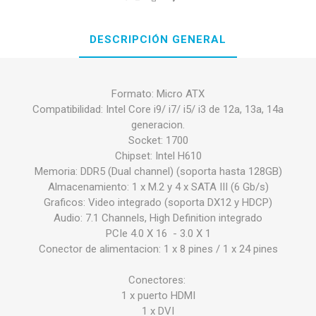
DESCRIPCIÓN GENERAL
Formato: Micro ATX
Compatibilidad: Intel Core i9/ i7/ i5/ i3 de 12a, 13a, 14a
generacion.
Socket: 1700
Chipset: Intel H610
Memoria: DDR5 (Dual channel) (soporta hasta 128GB)
Almacenamiento: 1 x M.2 y 4 x SATA III (6 Gb/s)
Graficos: Video integrado (soporta DX12 y HDCP)
Audio: 7.1 Channels, High Definition integrado
PCIe 4.0 X 16 - 3.0 X 1
Conector de alimentacion: 1 x 8 pines / 1 x 24 pines
Conectores:
1 x puerto HDMI
1 x DVI