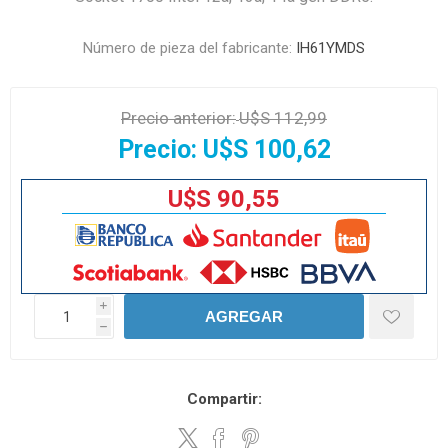
Número de pieza del fabricante:
IH61YMDS
Precio anterior:
U$S 112,99
Precio:
U$S 100,62
U$S 90,55
i
AGREGAR
h
Compartir: