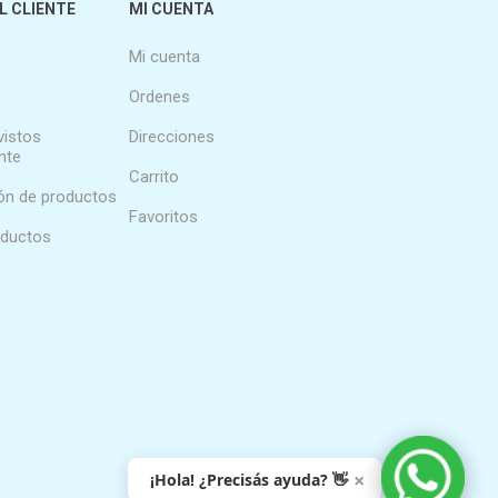
L CLIENTE
MI CUENTA
Mi cuenta
Ordenes
vistos
Direcciones
nte
Carrito
n de productos
Favoritos
oductos
×
¡Hola! ¿Precisás ayuda? 👋