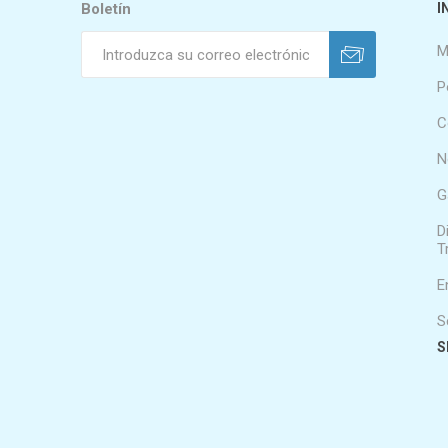
Boletín
I
M
P
C
N
G
D
T
E
S
S