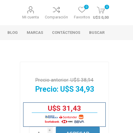
0
0
Mi cuenta
Comparación
Favoritos
U$S 0,00
BLOG
MARCAS
CONTÁCTENOS
BUSCAR
Precio anterior:
U$S 38,94
Precio:
U$S 34,93
U$S 31,43
i