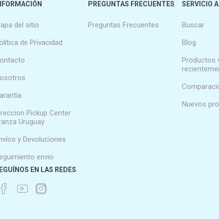
NFORMACIÓN
PREGUNTAS FRECUENTES
SERVICIO A
apa del sitio
Preguntas Frecuentes
Buscar
olítica de Privacidad
Blog
ontacto
Productos 
recienteme
osotros
Comparació
arantia
Nuevos pr
ireccion Pickup Center
ranza Uruguay
nvíos y Devoluciones
eguimiento envio
EGUÍNOS EN LAS REDES