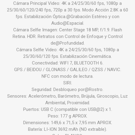
Cámara Principal Video: 4K a 24/25/30/60 fps, 1080p a
25/30/60/120/240 fps, 720p a 30 fps. Modo Acción 2.8K a 60
fps. Estabilización Óptica.@Grabación Estéreo y con
Audio@Espacial.
Cámara Selfie Imagen: Center Stage 18 MP, f/1.9. Flash
Retina. HDR. Retratos con Control de Enfoque y Control
de@Profundidad.
Cámara Selfie Video: 4K a 24/25/30/60 fps, 1080p a
25/30/60/120 fps. Estabilización Cinemática.
Conectividad: WIFI 7, BLUETOOTH 6.
GPS / BEIDOU / GLONASS / GALILEO / QZSS / NAVIC.
NFC con modo de lectura.
SIRI.
Seguridad: Desbloqueo por@Rostro.
Sensores: Acelerómetro, Barómetro, Brújula, Giroscopio, Luz
Ambiental, Proximidad.
Puertos: USB C (compatible con USB@2) x 1.
Peso: 177 g APROX.
Dimensiones: 149,6 x 71,5 x 7,95 mm APROX.
Batería: LI-ION 3692 mAh (NO extraíble).