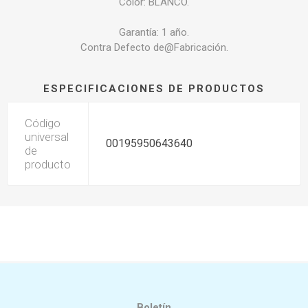
Color: BLANCO.
Garantía: 1 año.
Contra Defecto de@Fabricación.
ESPECIFICACIONES DE PRODUCTOS
Código
universal
00195950643640
de
producto
Boletín