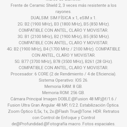
Frente de Ceramic Shield 2, 3 veces más resistente a los
rayones.
DUALSIM: SIM FÍSICA x 1, eSIM x 1.
2G: B2 (1900 MHz), B3 (1800 MHz), B5 (850 MHz).
COMPATIBLE CON ANTEL, CLARO Y MOVISTAR.
3G: B1 (2100 MHz), B2 (1900 MHz), B5 (850 MHz).
COMPATIBLE CON ANTEL, CLARO Y MOVISTAR.
4G: B2 (1900 MHz), B4 (1700 MHz / 2100 MHz). COMPATIBLE
CON ANTEL, CLARO Y MOVISTAR.
5G: B77 (3700 MHz), B78 (3500 MHz), B261 (28 GHz).
COMPATIBLE CON ANTEL, CLARO Y MOVISTAR.
Procesador: 6 CORE (2 de Rendimiento / 4 de Eficiencia).
Sistema Operativo: IOS 26.
Memoria RAM: 8 GB.
Memoria ROM: 256 GB.
Cámara Principal Imagen DOBLE:@Fusion 48 MP,@f/1.6 /
Fusion Ultra Gran Angular 48 MP, f/2.2. Estabilización Óptica.
Zoom Óptico 0,5x, 1x, 2x.@Flash True@Tone. HDR. Retratos
con Control de Enfoque y Control
de@Profundidad.@Fotografía macro. Fotos espaciales.