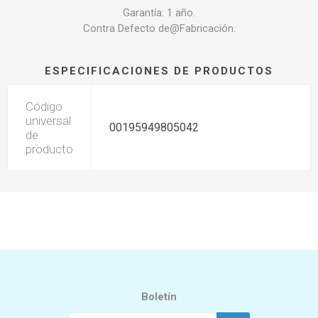
Garantía: 1 año.
Contra Defecto de@Fabricación.
ESPECIFICACIONES DE PRODUCTOS
Código
universal
00195949805042
de
producto
Boletín