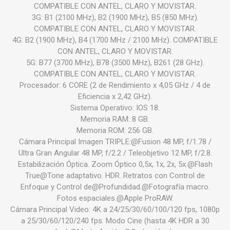
COMPATIBLE CON ANTEL, CLARO Y MOVISTAR.
3G: B1 (2100 MHz), B2 (1900 MHz), B5 (850 MHz).
COMPATIBLE CON ANTEL, CLARO Y MOVISTAR.
4G: B2 (1900 MHz), B4 (1700 MHz / 2100 MHz). COMPATIBLE
CON ANTEL, CLARO Y MOVISTAR.
5G: B77 (3700 MHz), B78 (3500 MHz), B261 (28 GHz).
COMPATIBLE CON ANTEL, CLARO Y MOVISTAR.
Procesador: 6 CORE (2 de Rendimiento x 4,05 GHz / 4 de
Eficiencia x 2,42 GHz).
Sistema Operativo: IOS 18.
Memoria RAM: 8 GB.
Memoria ROM: 256 GB.
Cámara Principal Imagen TRIPLE:@Fusion 48 MP, f/1.78 /
Ultra Gran Angular 48 MP, f/2.2 / Teleobjetivo 12 MP, f/2.8.
Estabilización Óptica. Zoom Óptico 0,5x, 1x, 2x, 5x.@Flash
True@Tone adaptativo. HDR. Retratos con Control de
Enfoque y Control de@Profundidad.@Fotografía macro.
Fotos espaciales.@Apple ProRAW.
Cámara Principal Video: 4K a 24/25/30/60/100/120 fps, 1080p
a 25/30/60/120/240 fps. Modo Cine (hasta 4K HDR a 30