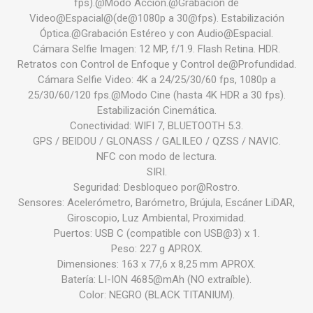
fps).@Modo Acción.@Grabación de
Video@Espacial@(de@1080p a 30@fps). Estabilización
Óptica.@Grabación Estéreo y con Audio@Espacial.
Cámara Selfie Imagen: 12 MP, f/1.9. Flash Retina. HDR.
Retratos con Control de Enfoque y Control de@Profundidad.
Cámara Selfie Video: 4K a 24/25/30/60 fps, 1080p a
25/30/60/120 fps.@Modo Cine (hasta 4K HDR a 30 fps).
Estabilización Cinemática.
Conectividad: WIFI 7, BLUETOOTH 5.3.
GPS / BEIDOU / GLONASS / GALILEO / QZSS / NAVIC.
NFC con modo de lectura.
SIRI.
Seguridad: Desbloqueo por@Rostro.
Sensores: Acelerómetro, Barómetro, Brújula, Escáner LiDAR,
Giroscopio, Luz Ambiental, Proximidad.
Puertos: USB C (compatible con USB@3) x 1.
Peso: 227 g APROX.
Dimensiones: 163 x 77,6 x 8,25 mm APROX.
Batería: LI-ION 4685@mAh (NO extraíble).
Color: NEGRO (BLACK TITANIUM).