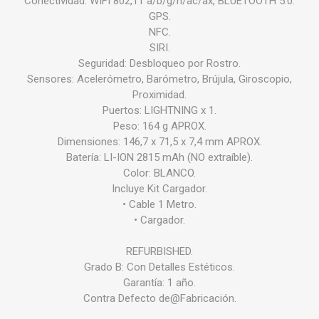
Conectividad: WIFI 802,11 a/b/g/n/ac/ax, BLUETOOTH 5.0.
GPS.
NFC.
SIRI.
Seguridad: Desbloqueo por Rostro.
Sensores: Acelerómetro, Barómetro, Brújula, Giroscopio,
Proximidad.
Puertos: LIGHTNING x 1.
Peso: 164 g APROX.
Dimensiones: 146,7 x 71,5 x 7,4 mm APROX.
Batería: LI-ION 2815 mAh (NO extraíble).
Color: BLANCO.
Incluye Kit Cargador.
• Cable 1 Metro.
• Cargador.
REFURBISHED.
Grado B: Con Detalles Estéticos.
Garantía: 1 año.
Contra Defecto de@Fabricación.