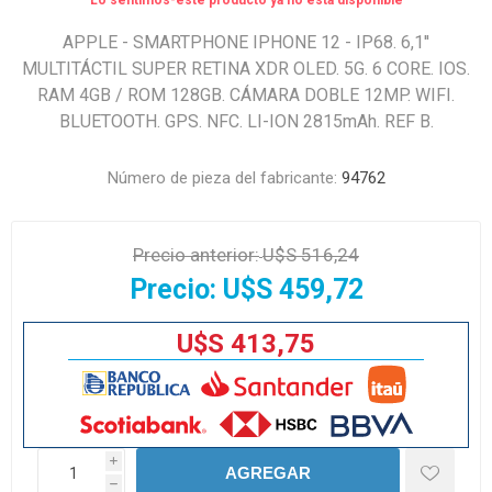
Lo sentimos-este producto ya no está disponible
APPLE - SMARTPHONE IPHONE 12 - IP68. 6,1''
MULTITÁCTIL SUPER RETINA XDR OLED. 5G. 6 CORE. IOS.
RAM 4GB / ROM 128GB. CÁMARA DOBLE 12MP. WIFI.
BLUETOOTH. GPS. NFC. LI-ION 2815mAh. REF B.
Número de pieza del fabricante:
94762
Precio anterior:
U$S 516,24
Precio:
U$S 459,72
U$S 413,75
i
AGREGAR
h