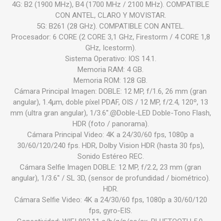
4G: B2 (1900 MHz), B4 (1700 MHz / 2100 MHz). COMPATIBLE
CON ANTEL, CLARO Y MOVISTAR.
5G: B261 (28 GHz). COMPATIBLE CON ANTEL.
Procesador: 6 CORE (2 CORE 3,1 GHz, Firestorm / 4 CORE 1,8
GHz, Icestorm).
Sistema Operativo: IOS 14.1.
Memoria RAM: 4 GB.
Memoria ROM: 128 GB.
Cámara Principal Imagen: DOBLE: 12 MP, f/1.6, 26 mm (gran
angular), 1.4µm, doble píxel PDAF, OIS / 12 MP, f/2.4, 120º, 13
mm (ultra gran angular), 1/3.6''.@Doble-LED Doble-Tono Flash,
HDR (foto / panorama).
Cámara Principal Video: 4K a 24/30/60 fps, 1080p a
30/60/120/240 fps. HDR, Dolby Vision HDR (hasta 30 fps),
Sonido Estéreo REC.
Cámara Selfie Imagen DOBLE: 12 MP, f/2.2, 23 mm (gran
angular), 1/3.6'' / SL 3D, (sensor de profundidad / biométrico).
HDR.
Cámara Selfie Video: 4K a 24/30/60 fps, 1080p a 30/60/120
fps, gyro-EIS.