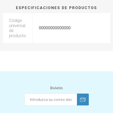
ESPECIFICACIONES DE PRODUCTOS
Código
universal
00000000000000
de
producto
Boletín