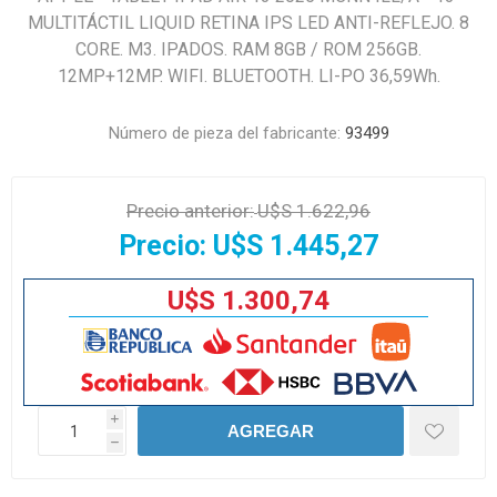
MULTITÁCTIL LIQUID RETINA IPS LED ANTI-REFLEJO. 8
CORE. M3. IPADOS. RAM 8GB / ROM 256GB.
12MP+12MP. WIFI. BLUETOOTH. LI-PO 36,59Wh.
Número de pieza del fabricante:
93499
Precio anterior:
U$S 1.622,96
Precio:
U$S 1.445,27
U$S 1.300,74
i
AGREGAR
h