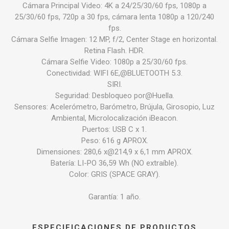
Cámara Principal Video: 4K a 24/25/30/60 fps, 1080p a
25/30/60 fps, 720p a 30 fps, cámara lenta 1080p a 120/240
fps.
Cámara Selfie Imagen: 12 MP, f/2, Center Stage en horizontal.
Retina Flash. HDR.
Cámara Selfie Video: 1080p a 25/30/60 fps.
Conectividad: WIFI 6E,@BLUETOOTH 5.3.
SIRI.
Seguridad: Desbloqueo por@Huella.
Sensores: Acelerómetro, Barómetro, Brújula, Girosopio, Luz
Ambiental, Microlocalización iBeacon.
Puertos: USB C x 1.
Peso: 616 g APROX.
Dimensiones: 280,6 x@214,9 x 6,1 mm APROX.
Batería: LI-PO 36,59 Wh (NO extraíble).
Color: GRIS (SPACE GRAY).
Garantía: 1 año.
ESPECIFICACIONES DE PRODUCTOS