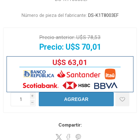
Número de pieza del fabricante:
DS-K1T8003EF
Precio anterior:
U$S 78,53
Precio:
U$S 70,01
U$S 63,01
i
AGREGAR
h
Compartir: