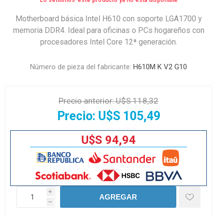
Lo sentimos-este producto ya no está disponible
Motherboard básica Intel H610 con soporte LGA1700 y
memoria DDR4. Ideal para oficinas o PCs hogareños con
procesadores Intel Core 12ª generación.
Número de pieza del fabricante:
H610M K V2 G10
Precio anterior:
U$S 118,32
Precio:
U$S 105,49
U$S 94,94
i
AGREGAR
h