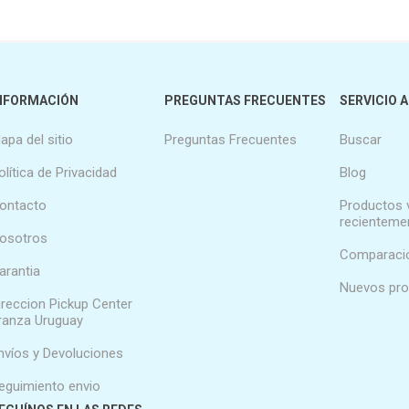
NFORMACIÓN
PREGUNTAS FRECUENTES
SERVICIO A
apa del sitio
Preguntas Frecuentes
Buscar
olítica de Privacidad
Blog
ontacto
Productos 
recienteme
osotros
Comparació
arantia
Nuevos pr
ireccion Pickup Center
ranza Uruguay
nvíos y Devoluciones
eguimiento envio