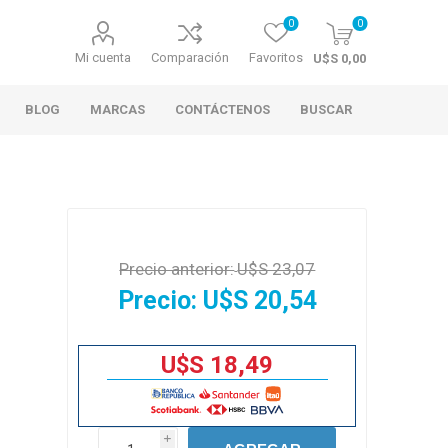
0
0
Mi cuenta
Comparación
Favoritos
U$S 0,00
BLOG
MARCAS
CONTÁCTENOS
BUSCAR
Precio anterior:
U$S 23,07
Precio:
U$S 20,54
U$S 18,49
i