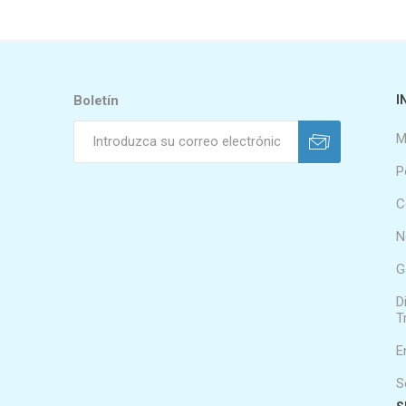
Boletín
I
M
P
C
N
G
D
T
E
S