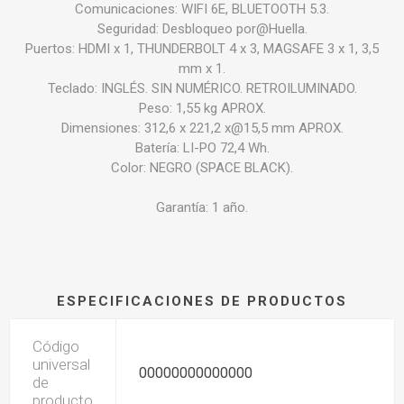
Comunicaciones: WIFI 6E, BLUETOOTH 5.3.
Seguridad: Desbloqueo por@Huella.
Puertos: HDMI x 1, THUNDERBOLT 4 x 3, MAGSAFE 3 x 1, 3,5
mm x 1.
Teclado: INGLÉS. SIN NUMÉRICO. RETROILUMINADO.
Peso: 1,55 kg APROX.
Dimensiones: 312,6 x 221,2 x@15,5 mm APROX.
Batería: LI-PO 72,4 Wh.
Color: NEGRO (SPACE BLACK).
Garantía: 1 año.
ESPECIFICACIONES DE PRODUCTOS
Código
universal
00000000000000
de
producto